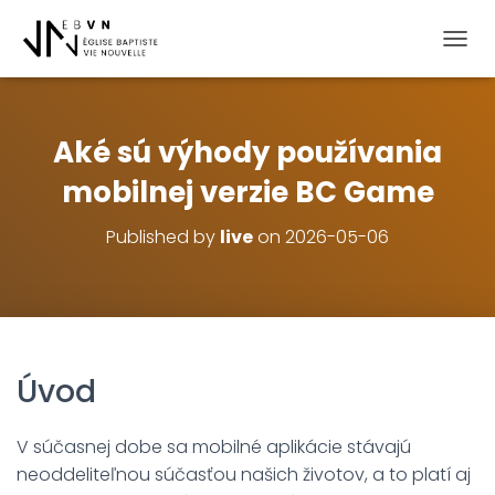
OUVRI
Aké sú výhody používania
mobilnej verzie BC Game
Published by
live
on
2026-05-06
Úvod
V súčasnej dobe sa mobilné aplikácie stávajú
neoddeliteľnou súčasťou našich životov, a to platí aj