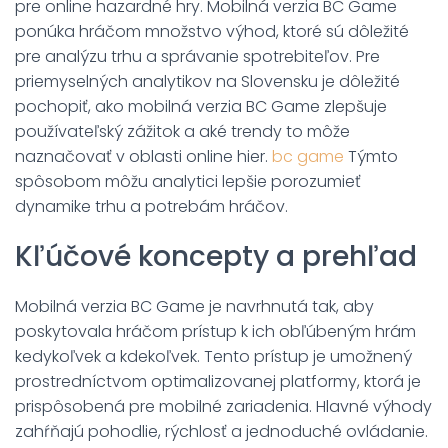
pre online hazardné hry. Mobilná verzia BC Game
ponúka hráčom množstvo výhod, ktoré sú dôležité
pre analýzu trhu a správanie spotrebiteľov. Pre
priemyselných analytikov na Slovensku je dôležité
pochopiť, ako mobilná verzia BC Game zlepšuje
používateľský zážitok a aké trendy to môže
naznačovať v oblasti online hier.
bc game
Týmto
spôsobom môžu analytici lepšie porozumieť
dynamike trhu a potrebám hráčov.
Kľúčové koncepty a prehľad
Mobilná verzia BC Game je navrhnutá tak, aby
poskytovala hráčom prístup k ich obľúbeným hrám
kedykoľvek a kdekoľvek. Tento prístup je umožnený
prostredníctvom optimalizovanej platformy, ktorá je
prispôsobená pre mobilné zariadenia. Hlavné výhody
zahŕňajú pohodlie, rýchlosť a jednoduché ovládanie.