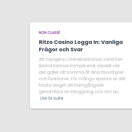
NON CLASSÉ
Ritzo Casino Logga In: Vanliga
Frågor och Svar
Att navigera i onlinekasinonas värld kan
ibland kännas komplicerat, särskilt när
det gäller att komma åt dina favoritspel
och funktioner. För många spelare är det
första steget att framgångsrikt
genomföra en inloggning, och om du
Lire la suite