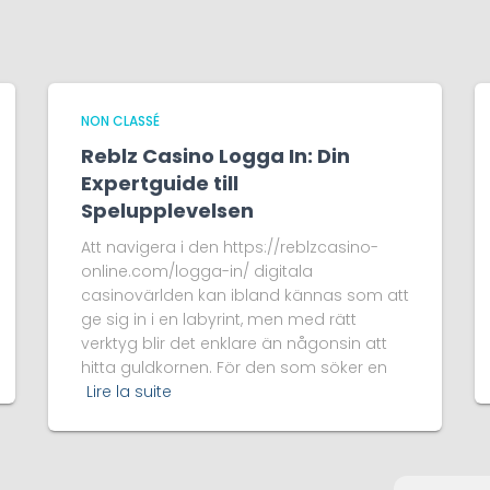
NON CLASSÉ
Reblz Casino Logga In: Din
Expertguide till
Spelupplevelsen
Att navigera i den https://reblzcasino-
online.com/logga-in/ digitala
casinovärlden kan ibland kännas som att
ge sig in i en labyrint, men med rätt
verktyg blir det enklare än någonsin att
hitta guldkornen. För den som söker en
Lire la suite