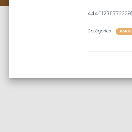
444612311772329
Catégories :
NON CL