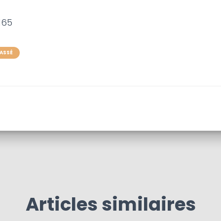
165
ASSÉ
Articles similaires